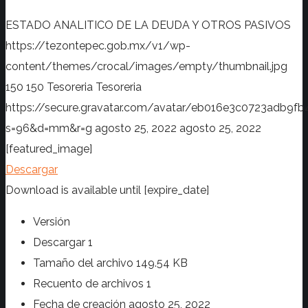
ESTADO ANALITICO DE LA DEUDA Y OTROS PASIVOS
https://tezontepec.gob.mx/v1/wp-
content/themes/crocal/images/empty/thumbnail.jpg
150
150
Tesoreria
Tesoreria
https://secure.gravatar.com/avatar/eb016e3c0723adb
s=96&d=mm&r=g
agosto 25, 2022
agosto 25, 2022
[featured_image]
Descargar
Download is available until [expire_date]
Versión
Descargar
1
Tamaño del archivo
149.54 KB
Recuento de archivos
1
Fecha de creación
agosto 25, 2022