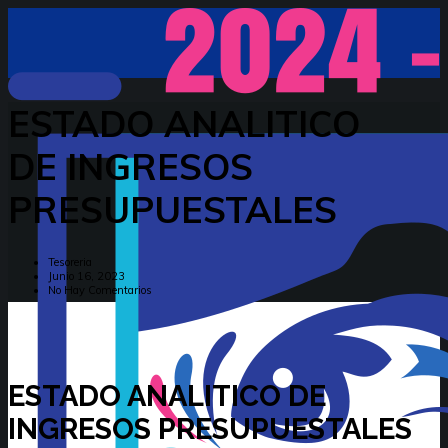
ESTADO ANALITICO
DE INGRESOS
PRESUPUESTALES
Tesoreria
Junio 16, 2023
No Hay Comentarios
ESTADO ANALITICO DE
INGRESOS PRESUPUESTALES