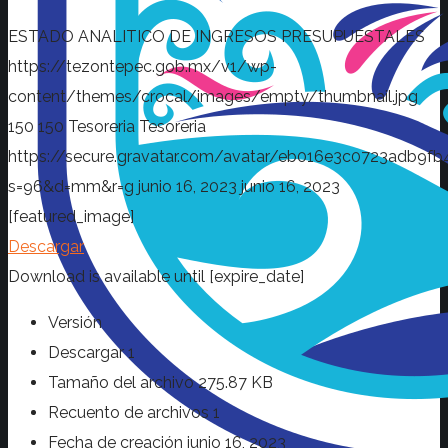
ESTADO ANALITICO DE INGRESOS PRESUPUESTALES
https://tezontepec.gob.mx/v1/wp-
content/themes/crocal/images/empty/thumbnail.jpg
150
150
Tesoreria
Tesoreria
https://secure.gravatar.com/avatar/eb016e3c0723adb
s=96&d=mm&r=g
junio 16, 2023
junio 16, 2023
[featured_image]
Descargar
Download is available until [expire_date]
Versión
Descargar
1
Tamaño del archivo
275.87 KB
Recuento de archivos
1
Fecha de creación
junio 16, 2023