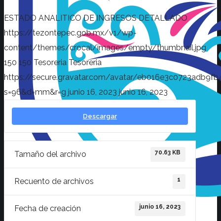
ESTADO ANALITICO DE INGRESOS DETALLADO
https://tezontepec.gob.mx/v1/wp-
content/themes/crocal/images/empty/thumbnail.jpg
150
150
Tesoreria
Tesoreria
https://secure.gravatar.com/avatar/eb016e3c0723adb
s=96&d=mm&r=g
junio 16, 2023
junio 16, 2023
Descargar
70.63 KB
Tamaño del archivo
1
Recuento de archivos
junio 16, 2023
Fecha de creación