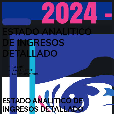
ESTADO ANALITICO
DE INGRESOS
DETALLADO
Tesoreria
Junio 16, 2023
No Hay Comentarios
ESTADO ANALITICO DE
INGRESOS DETALLADO