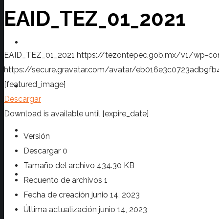
EAID_TEZ_01_2021
Transparencia
EAID_TEZ_01_2021
https://tezontepec.gob.mx/v1/wp-co
https://secure.gravatar.com/avatar/eb016e3c0723ad
[featured_image]
Prensa
Descargar
Download is available until [expire_date]
Turismo
Versión
Descargar
0
Tamaño del archivo
434.30 KB
Contacto
Recuento de archivos
1
Fecha de creación
junio 14, 2023
Última actualización
junio 14, 2023