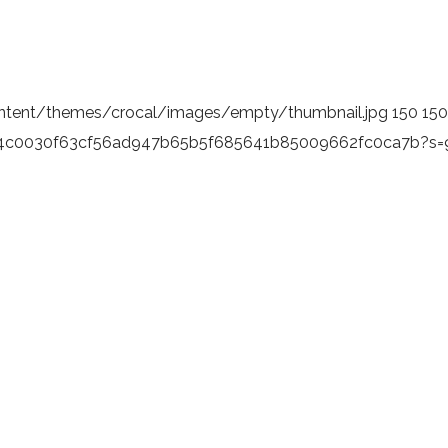
ntent/themes/crocal/images/empty/thumbnail.jpg
150
150
b9fb4c0030f63cf56ad947b65b5f685641b85009662fc0ca7b?