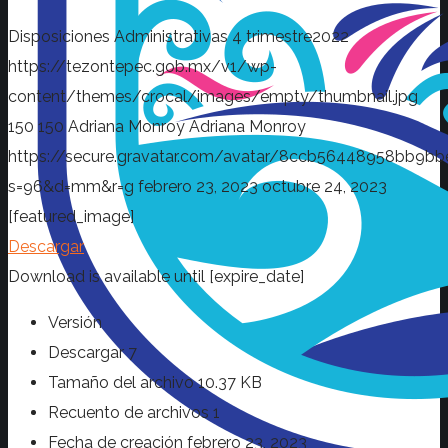
Disposiciones Administrativas 4 trimestre2022
https://tezontepec.gob.mx/v1/wp-
content/themes/crocal/images/empty/thumbnail.jpg
150
150
Adriana Monroy
Adriana Monroy
https://secure.gravatar.com/avatar/8ccb56448958bb
s=96&d=mm&r=g
febrero 23, 2023
octubre 24, 2023
[featured_image]
Descargar
Download is available until [expire_date]
Versión
Descargar
7
Tamaño del archivo
10.37 KB
Recuento de archivos
1
Fecha de creación
febrero 23, 2023