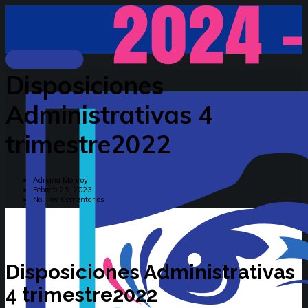
Disposiciones
Administrativas 4
trimestre2022
Adriana Monroy
Febrero 23, 2023
No Hay Comentarios
Disposiciones Administrativas
4 trimestre2022