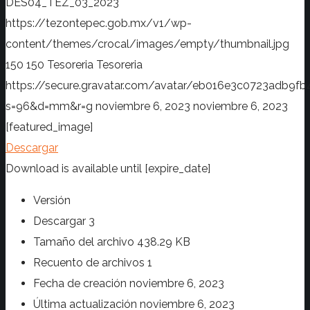
DES04_TEZ_03_2023
https://tezontepec.gob.mx/v1/wp-
content/themes/crocal/images/empty/thumbnail.jpg
150
150
Tesoreria
Tesoreria
https://secure.gravatar.com/avatar/eb016e3c0723adb
s=96&d=mm&r=g
noviembre 6, 2023
noviembre 6, 2023
[featured_image]
Descargar
Download is available until [expire_date]
Versión
Descargar
3
Tamaño del archivo
438.29 KB
Recuento de archivos
1
Fecha de creación
noviembre 6, 2023
Última actualización
noviembre 6, 2023