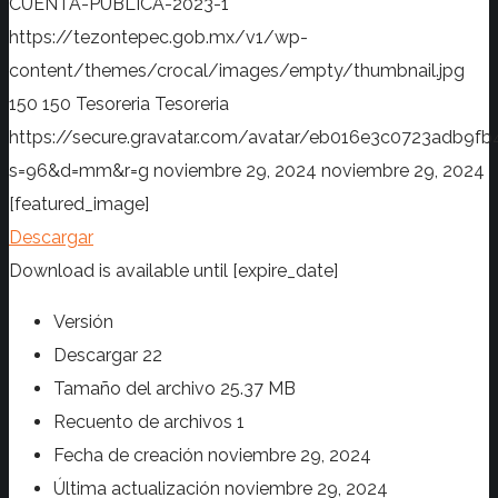
CUENTA-PUBLICA-2023-1
https://tezontepec.gob.mx/v1/wp-
content/themes/crocal/images/empty/thumbnail.jpg
150
150
Tesoreria
Tesoreria
https://secure.gravatar.com/avatar/eb016e3c0723adb
s=96&d=mm&r=g
noviembre 29, 2024
noviembre 29, 2024
[featured_image]
Descargar
Download is available until [expire_date]
Versión
Descargar
22
Tamaño del archivo
25.37 MB
Recuento de archivos
1
Fecha de creación
noviembre 29, 2024
Última actualización
noviembre 29, 2024