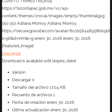
CUARTO TRIMESTRE2025
https://tezontepec.gob.mx/v1/wp-
content/themes/crocal/images/empty/thumbnail.jpg
150
150
Adriana Monroy
Adriana Monroy
https://secure.gravatar.com/avatar/8ccb56448958bb
s=96&d=mm&r=g
enero 30, 2026
enero 30, 2026
[featured_image]
Descargar
Download is available until [expire_date]
Versión
Descargar
0
Tamaño del archivo
17.04 KB
Recuento de archivos
1
Fecha de creación
enero 30, 2026
Última actualización
enero 30, 2026