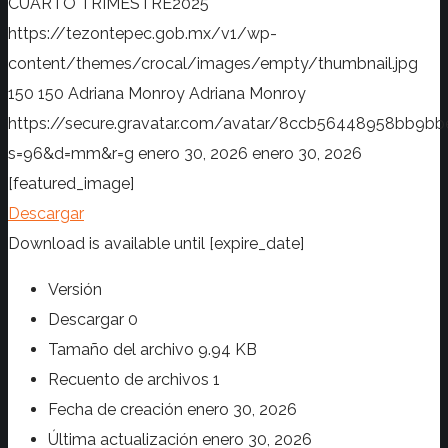
CUARTO TRIMESTRE2025
https://tezontepec.gob.mx/v1/wp-
content/themes/crocal/images/empty/thumbnail.jpg
150
150
Adriana Monroy
Adriana Monroy
https://secure.gravatar.com/avatar/8ccb56448958bb
s=96&d=mm&r=g
enero 30, 2026
enero 30, 2026
[featured_image]
Descargar
Download is available until [expire_date]
Versión
Descargar
0
Tamaño del archivo
9.94 KB
Recuento de archivos
1
Fecha de creación
enero 30, 2026
Última actualización
enero 30, 2026