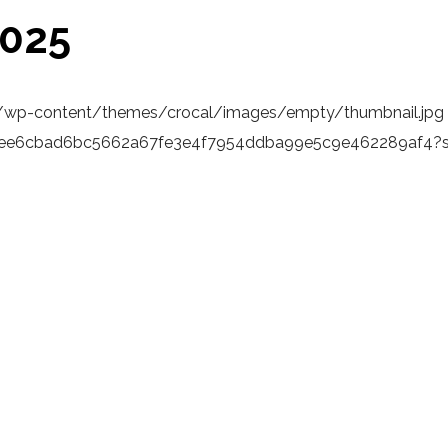
025
1/wp-content/themes/crocal/images/empty/thumbnail.jpg
9bbee6cbad6bc5662a67fe3e4f7954ddba99e5c9e462289af4