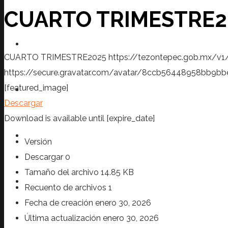
CUARTO TRIMESTRE2
Transparencia
CUARTO TRIMESTRE2025
https://tezontepec.gob.mx/v
https://secure.gravatar.com/avatar/8ccb56448958bb
[featured_image]
Prensa
Descargar
Download is available until [expire_date]
Turismo
Versión
Descargar
0
Tamaño del archivo
14.85 KB
Contacto
Recuento de archivos
1
Fecha de creación
enero 30, 2026
Última actualización
enero 30, 2026