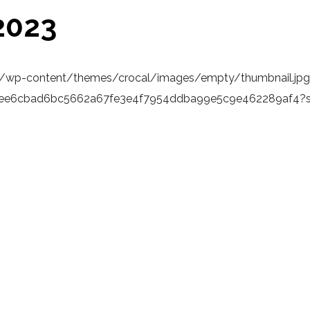
2023
1/wp-content/themes/crocal/images/empty/thumbnail.jpg
9bbee6cbad6bc5662a67fe3e4f7954ddba99e5c9e462289af4