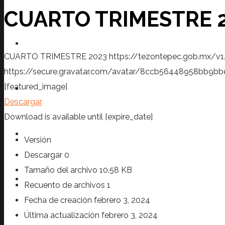
CUARTO TRIMESTRE 
Transparencia
CUARTO TRIMESTRE 2023
https://tezontepec.gob.mx/v
https://secure.gravatar.com/avatar/8ccb56448958bb
[featured_image]
Prensa
Descargar
Download is available until [expire_date]
Turismo
Versión
Descargar
0
Tamaño del archivo
10.58 KB
Contacto
Recuento de archivos
1
Fecha de creación
febrero 3, 2024
Última actualización
febrero 3, 2024