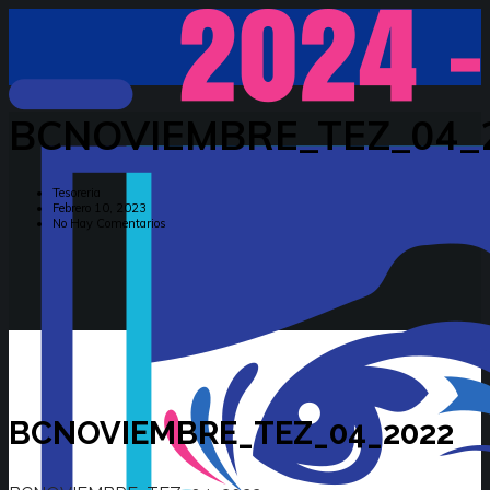
BCNOVIEMBRE_TEZ_04_
Tesoreria
Febrero 10, 2023
No Hay Comentarios
BCNOVIEMBRE_TEZ_04_2022