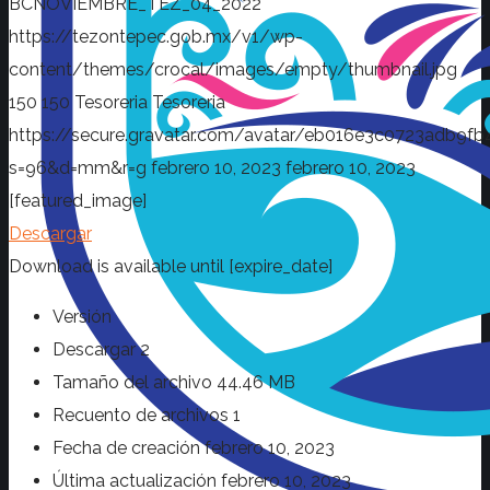
BCNOVIEMBRE_TEZ_04_2022
https://tezontepec.gob.mx/v1/wp-
content/themes/crocal/images/empty/thumbnail.jpg
150
150
Tesoreria
Tesoreria
https://secure.gravatar.com/avatar/eb016e3c0723adb
s=96&d=mm&r=g
febrero 10, 2023
febrero 10, 2023
[featured_image]
Descargar
Download is available until [expire_date]
Versión
Descargar
2
Tamaño del archivo
44.46 MB
Recuento de archivos
1
Fecha de creación
febrero 10, 2023
Última actualización
febrero 10, 2023