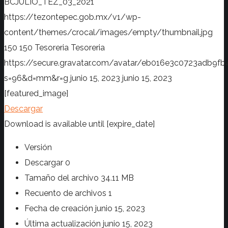
BCJULIO_TEZ_03_2021
https://tezontepec.gob.mx/v1/wp-
content/themes/crocal/images/empty/thumbnail.jpg
150
150
Tesoreria
Tesoreria
https://secure.gravatar.com/avatar/eb016e3c0723adb
s=96&d=mm&r=g
junio 15, 2023
junio 15, 2023
[featured_image]
Descargar
Download is available until [expire_date]
Versión
Descargar
0
Tamaño del archivo
34.11 MB
Recuento de archivos
1
Fecha de creación
junio 15, 2023
Última actualización
junio 15, 2023