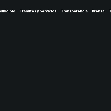
unicipio
Trámites y Servicios
Transparencia
Prensa
T
Tesoreria
Junio 16, 2023
No Hay Comentarios