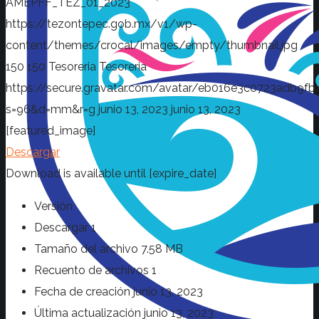
AMEPFF_TEZ_01_2023
https://tezontepec.gob.mx/v1/wp-
content/themes/crocal/images/empty/thumbnail.jpg
150
150
Tesoreria
Tesoreria
https://secure.gravatar.com/avatar/eb016e3c0723adb
s=96&d=mm&r=g
junio 13, 2023
junio 13, 2023
[featured_image]
Descargar
Download is available until [expire_date]
Versión
Descargar
1
Tamaño del archivo
7.58 MB
Recuento de archivos
1
Fecha de creación
junio 13, 2023
Última actualización
junio 13, 2023