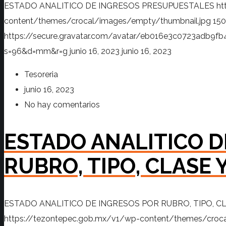
ESTADO ANALITICO DE INGRESOS PRESUPUESTALES
ht
content/themes/crocal/images/empty/thumbnail.jpg
150
https://secure.gravatar.com/avatar/eb016e3c0723adb
s=96&d=mm&r=g
junio 16, 2023
junio 16, 2023
Tesoreria
junio 16, 2023
No hay comentarios
ESTADO ANALITICO D
RUBRO, TIPO, CLASE
ESTADO ANALITICO DE INGRESOS POR RUBRO, TIPO, C
https://tezontepec.gob.mx/v1/wp-content/themes/croc