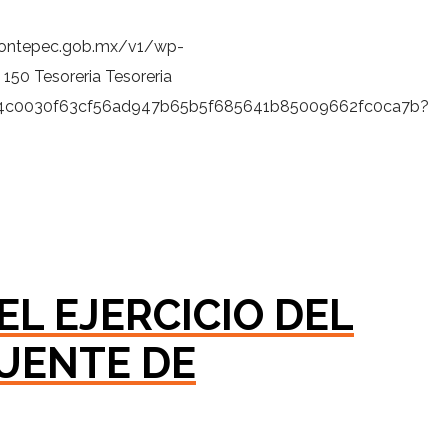
zontepec.gob.mx/v1/wp-
150
Tesoreria
Tesoreria
9fb4c0030f63cf56ad947b65b5f685641b85009662fc0ca7b?
EL EJERCICIO DEL
UENTE DE