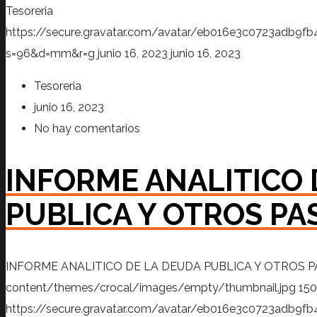
Tesoreria
https://secure.gravatar.com/avatar/eb016e3c0723adb
s=96&d=mm&r=g
junio 16, 2023
junio 16, 2023
Tesoreria
junio 16, 2023
No hay comentarios
INFORME ANALITICO 
PUBLICA Y OTROS PA
INFORME ANALITICO DE LA DEUDA PUBLICA Y OTROS P
content/themes/crocal/images/empty/thumbnail.jpg
150
https://secure.gravatar.com/avatar/eb016e3c0723adb