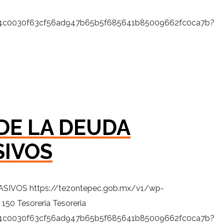
9fb4c0030f63cf56ad947b65b5f685641b85009662fc0ca7b?
DE LA DEUDA
SIVOS
ASIVOS
https://tezontepec.gob.mx/v1/wp-
150
Tesoreria
Tesoreria
9fb4c0030f63cf56ad947b65b5f685641b85009662fc0ca7b?