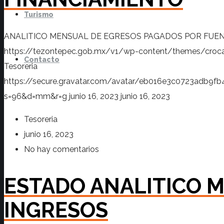
Turismo
ANALITICO MENSUAL DE EGRESOS PAGADOS POR FUEN
https://tezontepec.gob.mx/v1/wp-content/themes/croc
Contacto
Tesoreria
https://secure.gravatar.com/avatar/eb016e3c0723adb
s=96&d=mm&r=g
junio 16, 2023
junio 16, 2023
Tesoreria
junio 16, 2023
No hay comentarios
ESTADO ANALITICO 
INGRESOS