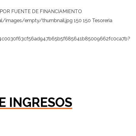
 POR FUENTE DE FINANCIAMIENTO
al/images/empty/thumbnail.jpg
150
150
Tesoreria
9fb4c0030f63cf56ad947b65b5f685641b85009662fc0ca7b?
E INGRESOS