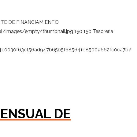
TE DE FINANCIAMIENTO
al/images/empty/thumbnail.jpg
150
150
Tesoreria
9fb4c0030f63cf56ad947b65b5f685641b85009662fc0ca7b?
MENSUAL DE