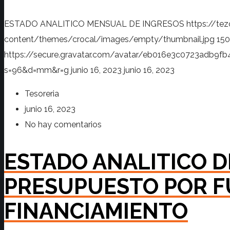
ESTADO ANALITICO MENSUAL DE INGRESOS
https://te
content/themes/crocal/images/empty/thumbnail.jpg
150
https://secure.gravatar.com/avatar/eb016e3c0723adb
s=96&d=mm&r=g
junio 16, 2023
junio 16, 2023
Tesoreria
junio 16, 2023
No hay comentarios
ESTADO ANALITICO D
PRESUPUESTO POR F
FINANCIAMIENTO