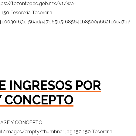
tps://tezontepec.gob.mx/v1/wp-
150
Tesoreria
Tesoreria
9fb4c0030f63cf56ad947b65b5f685641b85009662fc0ca7b?
E INGRESOS POR
 Y CONCEPTO
LASE Y CONCEPTO
al/images/empty/thumbnail.jpg
150
150
Tesoreria