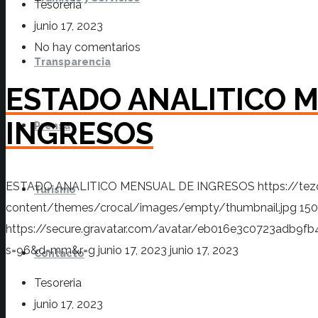
Tesoreria
junio 17, 2023
No hay comentarios
Transparencia
ESTADO ANALITICO 
INGRESOS
Prensa
ESTADO ANALITICO MENSUAL DE INGRESOS
https://te
Turismo
content/themes/crocal/images/empty/thumbnail.jpg
150
https://secure.gravatar.com/avatar/eb016e3c0723adb
s=96&d=mm&r=g
junio 17, 2023
junio 17, 2023
Contacto
Tesoreria
junio 17, 2023