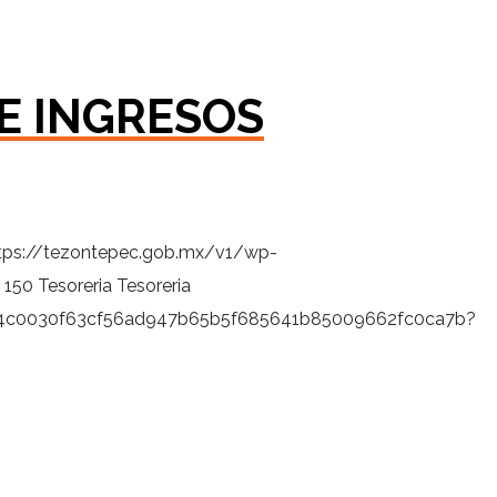
E INGRESOS
tps://tezontepec.gob.mx/v1/wp-
150
Tesoreria
Tesoreria
9fb4c0030f63cf56ad947b65b5f685641b85009662fc0ca7b?