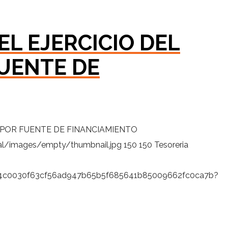
EL EJERCICIO DEL
UENTE DE
 POR FUENTE DE FINANCIAMIENTO
al/images/empty/thumbnail.jpg
150
150
Tesoreria
9fb4c0030f63cf56ad947b65b5f685641b85009662fc0ca7b?