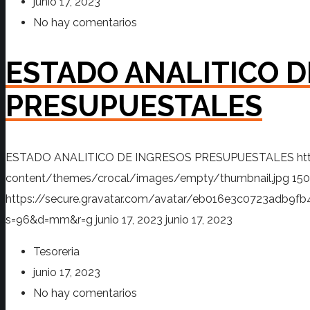
junio 17, 2023
No hay comentarios
ESTADO ANALITICO D
PRESUPUESTALES
ESTADO ANALITICO DE INGRESOS PRESUPUESTALES
ht
content/themes/crocal/images/empty/thumbnail.jpg
150
https://secure.gravatar.com/avatar/eb016e3c0723adb
s=96&d=mm&r=g
junio 17, 2023
junio 17, 2023
Tesoreria
junio 17, 2023
No hay comentarios