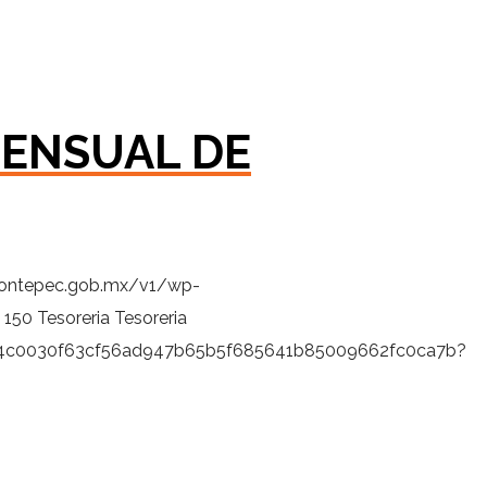
MENSUAL DE
zontepec.gob.mx/v1/wp-
150
Tesoreria
Tesoreria
9fb4c0030f63cf56ad947b65b5f685641b85009662fc0ca7b?