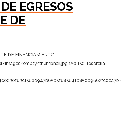
 DE EGRESOS
E DE
TE DE FINANCIAMIENTO
al/images/empty/thumbnail.jpg
150
150
Tesoreria
9fb4c0030f63cf56ad947b65b5f685641b85009662fc0ca7b?