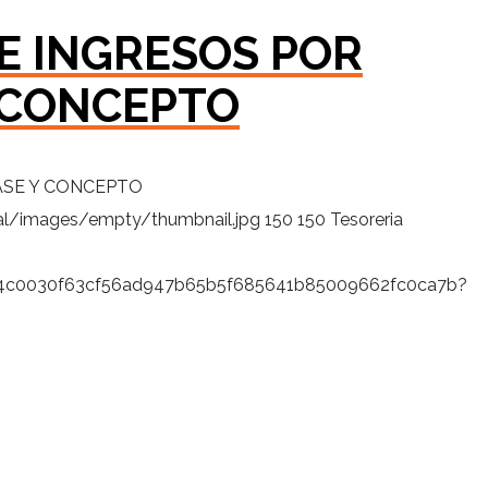
E INGRESOS POR
 CONCEPTO
ASE Y CONCEPTO
al/images/empty/thumbnail.jpg
150
150
Tesoreria
9fb4c0030f63cf56ad947b65b5f685641b85009662fc0ca7b?