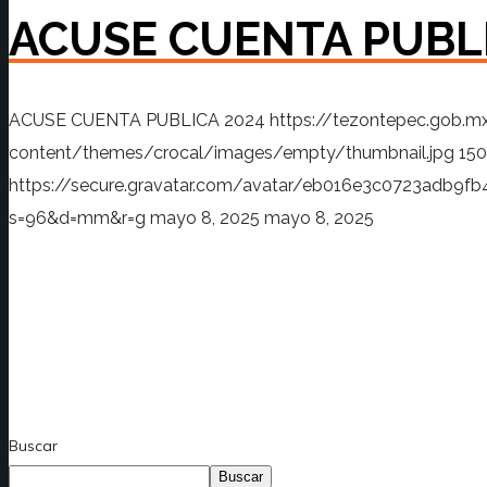
ACUSE CUENTA PUBL
ACUSE CUENTA PUBLICA 2024
https://tezontepec.gob.
content/themes/crocal/images/empty/thumbnail.jpg
150
https://secure.gravatar.com/avatar/eb016e3c0723adb
s=96&d=mm&r=g
mayo 8, 2025
mayo 8, 2025
Buscar
Buscar