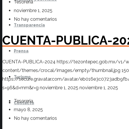
Tesoreria
noviembre 1, 2025
No hay comentarios
Transparencia
CUENTA-PUBLICA-20
Prensa
CUENTA-PUBLICA-2024
https://tezontepec.gob.mx/v1/
content/themes/crocal/images/empty/thumbnail.jpg
150
Turismo
https://secure.gravatar.com/avatar/eb016e3c0723adb
s=96&d=mm&r=g
noviembre 1, 2025
noviembre 1, 2025
Tesoreria
Contacto
mayo 8, 2025
No hay comentarios