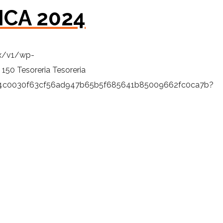
ICA 2024
mx/v1/wp-
150
Tesoreria
Tesoreria
9fb4c0030f63cf56ad947b65b5f685641b85009662fc0ca7b?