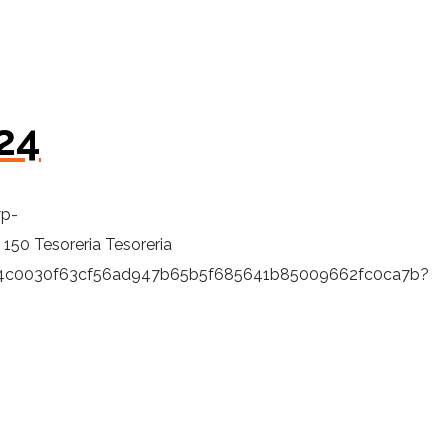
24
wp-
150
Tesoreria
Tesoreria
9fb4c0030f63cf56ad947b65b5f685641b85009662fc0ca7b?