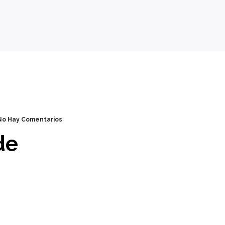
No Hay Comentarios
de
1