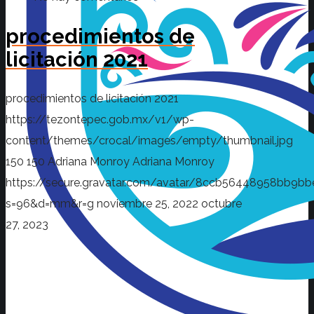
procedimientos de
licitación 2021
procedimientos de licitación 2021
https://tezontepec.gob.mx/v1/wp-
content/themes/crocal/images/empty/thumbnail.jpg
150
150
Adriana Monroy
Adriana Monroy
https://secure.gravatar.com/avatar/8ccb56448958bb
s=96&d=mm&r=g
noviembre 25, 2022
octubre
27, 2023