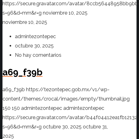
https://secure.gravatar.com/avatar/8ccb56448958bb
s=96&d=mm&r=g
noviembre 10, 2025
noviembre 10, 2025
admintezontepec
octubre 30, 2025
No hay comentarios
a69_f39b
a69_f39b
https://tezontepec.gob.mx/v1/wp-
content/themes/crocal/images/empty/thumbnail.jpg
150
150
admintezontepec
admintezontepec
https://secure.gravatar.com/avatar/b44f04412ea1fb12
s=96&d=mm&r=g
octubre 30, 2025
octubre 31,
2025