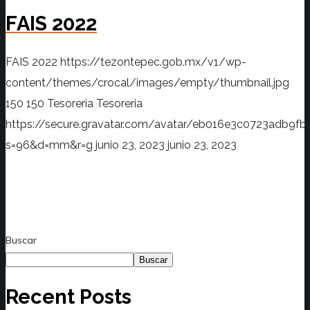
FAIS 2022
FAIS 2022
https://tezontepec.gob.mx/v1/wp-
content/themes/crocal/images/empty/thumbnail.jpg
150
150
Tesoreria
Tesoreria
https://secure.gravatar.com/avatar/eb016e3c0723adb
s=96&d=mm&r=g
junio 23, 2023
junio 23, 2023
Buscar
Buscar
Recent Posts