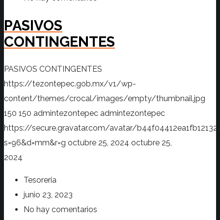
PASIVOS
CONTINGENTES
PASIVOS CONTINGENTES
https://tezontepec.gob.mx/v1/wp-
content/themes/crocal/images/empty/thumbnail.jpg
150
150
admintezontepec
admintezontepec
https://secure.gravatar.com/avatar/b44f04412ea1fb12
s=96&d=mm&r=g
octubre 25, 2024
octubre 25,
2024
Tesoreria
junio 23, 2023
No hay comentarios